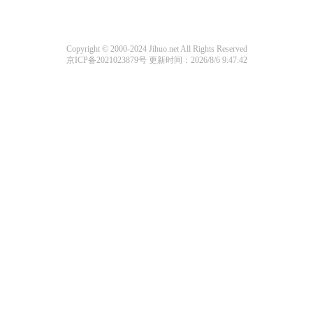
Copyright © 2000-2024 Jihuo.net All Rights Reserved
京ICP备2021023879号
更新时间：2026/8/6 9:47:42