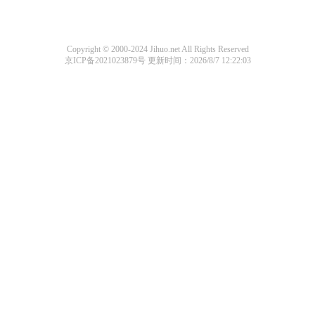
Copyright © 2000-2024 Jihuo.net All Rights Reserved
京ICP备2021023879号
更新时间：2026/8/7 12:22:03