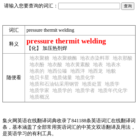
请输入您要查询的词汇：
词汇
pressure thermit welding
pressure thermit welding
释义
【化】 加压热剂焊
地衣聚糖
地衣聚糖酶
地衣赤染料萃
地衣那酸
地衣酚
地衣酸
地衣黄素酸
地表
地表水
地表的
地西位嗪
地西泮
地西龙
地貌
随便看
地贝卡星
地质储量
地质化学
地质和石油钻采用钢管
地质处置
地质学
地质学家
地质学的
地质学者
地质年代化学
地质概况
集火网英语在线翻译词典收录了841188条英语词汇在线翻译词
条，基本涵盖了全部常用英语词汇的中英文双语翻译及用法，
是英语学习的有利工具。