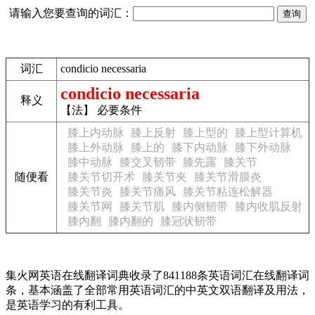
请输入您要查询的词汇：
词汇
condicio necessaria
condicio necessaria
释义
【法】 必要条件
膝上内动脉
膝上反射
膝上型的
膝上型计算机
膝上外动脉
膝上的
膝下内动脉
膝下外动脉
膝中动脉
膝交叉韧带
膝先露
膝关节
随便看
膝关节切开术
膝关节夹
膝关节滑膜炎
膝关节炎
膝关节痛风
膝关节粘连松解器
膝关节网
膝关节肌
膝内侧韧带
膝内收肌反射
膝内翻
膝内翻的
膝冠状韧带
集火网英语在线翻译词典收录了841188条英语词汇在线翻译词
条，基本涵盖了全部常用英语词汇的中英文双语翻译及用法，
是英语学习的有利工具。