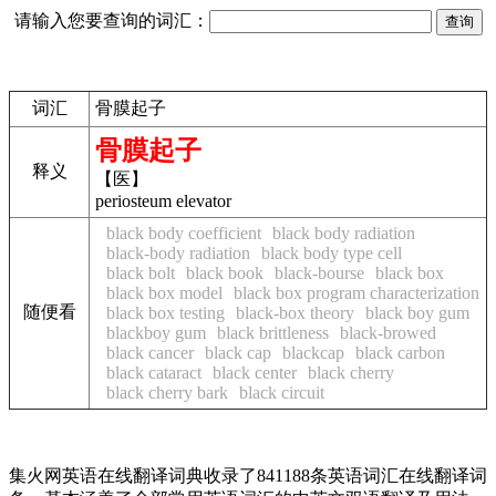
请输入您要查询的词汇：
词汇
骨膜起子
骨膜起子
释义
【医】
periosteum elevator
black body coefficient
black body radiation
black-body radiation
black body type cell
black bolt
black book
black-bourse
black box
black box model
black box program characterization
随便看
black box testing
black-box theory
black boy gum
blackboy gum
black brittleness
black-browed
black cancer
black cap
blackcap
black carbon
black cataract
black center
black cherry
black cherry bark
black circuit
集火网英语在线翻译词典收录了841188条英语词汇在线翻译词