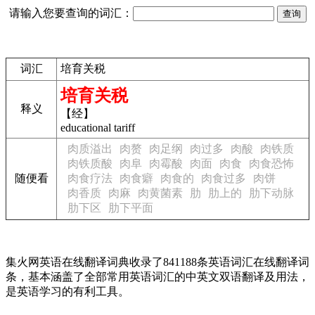
请输入您要查询的词汇：
词汇
培育关税
培育关税
释义
【经】
educational tariff
肉质溢出
肉赘
肉足纲
肉过多
肉酸
肉铁质
肉铁质酸
肉阜
肉霉酸
肉面
肉食
肉食恐怖
随便看
肉食疗法
肉食癖
肉食的
肉食过多
肉饼
肉香质
肉麻
肉黄菌素
肋
肋上的
肋下动脉
肋下区
肋下平面
集火网英语在线翻译词典收录了841188条英语词汇在线翻译词
条，基本涵盖了全部常用英语词汇的中英文双语翻译及用法，
是英语学习的有利工具。