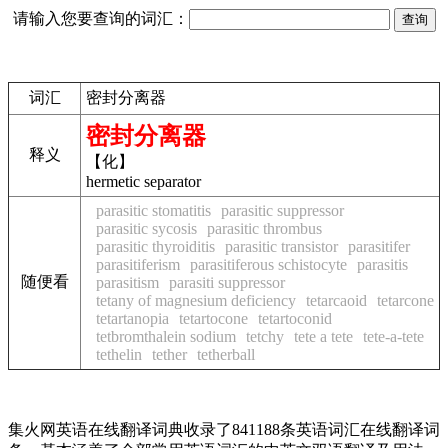
请输入您要查询的词汇：
词汇
密封分离器
密封分离器
释义
【化】
hermetic separator
parasitic stomatitis
parasitic suppressor
parasitic sycosis
parasitic thrombus
parasitic thyroiditis
parasitic transistor
parasitifer
parasitiferism
parasitiferous schistocyte
parasitis
随便看
parasitism
parasiti suppressor
tetany of magnesium deficiency
tetarcaoid
tetarcone
tetartanopia
tetartocone
tetartoconid
tetbromthalein sodium
tetchy
tete a tete
tete-a-tete
tethelin
tether
tetherball
集火网英语在线翻译词典收录了841188条英语词汇在线翻译词