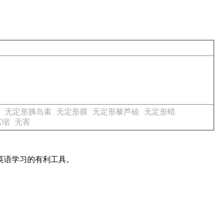
无定形胰岛素
无定形膜
无定形藜芦硷
无定形蜡
宫缩
无害
英语学习的有利工具。