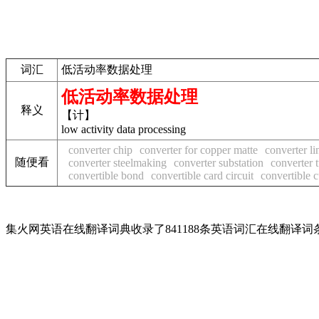
词汇
低活动率数据处理
低活动率数据处理
释义
【计】
low activity data processing
converter chip
converter for copper matte
converter li
随便看
converter steelmaking
converter substation
converter 
convertible bond
convertible card circuit
convertible 
集火网英语在线翻译词典收录了841188条英语词汇在线翻