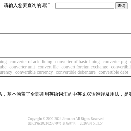
请输入您要查询的词汇：
ning
converter of acid lining
converter of basic lining
converter pig
tube
converter unit
convert file
convert foreign exchange
convertibil
curency
convertible currency
convertible debenture
convertible debt
译词条，基本涵盖了全部常用英语词汇的中英文双语翻译及用法，是
Copyright © 2000-2024 Jihuo.net All Rights Reserved
京ICP备2021023879号
更新时间：2026/8/8 5:53:54