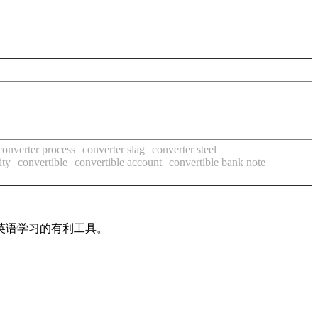
converter process
converter slag
converter steel
ity
convertible
convertible account
convertible bank note
英语学习的有利工具。