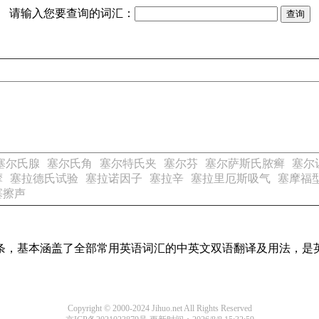
请输入您要查询的词汇：
塞尔氏腺
塞尔氏角
塞尔特氏夹
塞尔芬
塞尔萨斯氏脓癣
塞尔
摩
塞拉德氏试验
塞拉诺因子
塞拉辛
塞拉里厄斯吸气
塞摩福
塞擦声
译词条，基本涵盖了全部常用英语词汇的中英文双语翻译及用法，是
Copyright © 2000-2024 Jihuo.net All Rights Reserved