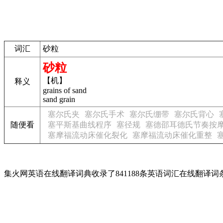
词汇
砂粒
砂粒
【机】
释义
grains of sand
sand grain
塞尔氏夹
塞尔氏手术
塞尔氏绷带
塞尔氏背心
随便看
塞平斯基曲线程序
塞径规
塞德邵耳德氏节奏按
塞摩福流动床催化裂化
塞摩福流动床催化重整
集火网英语在线翻译词典收录了841188条英语词汇在线翻