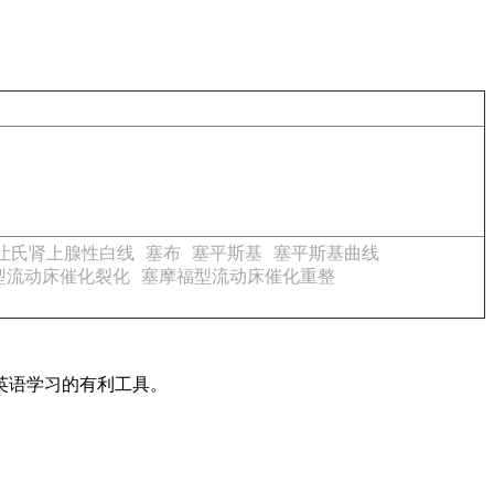
让氏肾上腺性白线
塞布
塞平斯基
塞平斯基曲线
型流动床催化裂化
塞摩福型流动床催化重整
英语学习的有利工具。